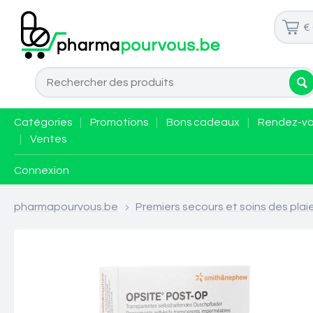
€
Catégories
|
Promotions
|
Bons cadeaux
|
Rendez-v
|
Ventes
Connexion
pharmapourvous.be
>
Premiers secours et soins des plai