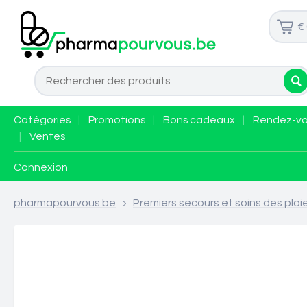
€
Catégories
|
Promotions
|
Bons cadeaux
|
Rendez-v
|
Ventes
Connexion
pharmapourvous.be
>
Premiers secours et soins des plai