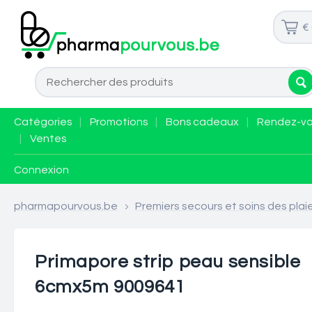
€
Catégories
|
Promotions
|
Bons cadeaux
|
Rendez-v
|
Ventes
Connexion
pharmapourvous.be
>
Premiers secours et soins des plai
Primapore strip peau sensible
6cmx5m 9009641