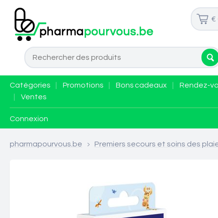
€
Catégories
|
Promotions
|
Bons cadeaux
|
Rendez-v
|
Ventes
Connexion
pharmapourvous.be
>
Premiers secours et soins des plai