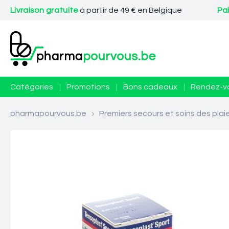
Livraison gratuite
à partir de 49 € en Belgique
Pa
Catégories
|
Promotions
|
Bons cadeaux
|
Rendez-v
pharmapourvous.be
>
Premiers secours et soins des plai