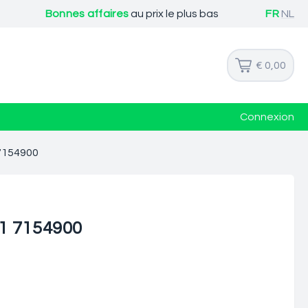
Bonnes affaires
au prix le plus bas
FR
NL
€ 0,00
Connexion
7154900
1 7154900