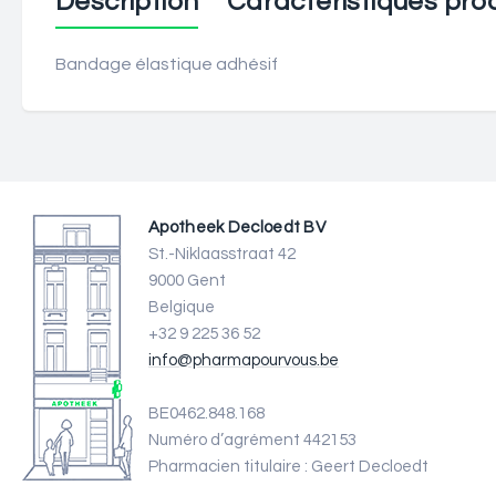
Description
Caractéristiques prod
Bandage élastique adhésif
Apotheek Decloedt BV
St.-Niklaasstraat 42
9000 Gent
Belgique
+32 9 225 36 52
info@pharmapourvous.be
BE0462.848.168
Numéro d’agrément 442153
Pharmacien titulaire : Geert Decloedt