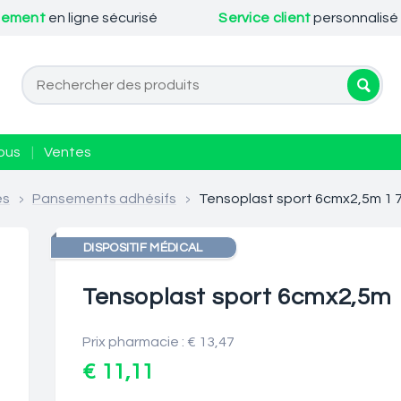
iement
en ligne sécurisé
Service client
personnalisé
ous
|
Ventes
es
>
Pansements adhésifs
>
Tensoplast sport 6cmx2,5m 1 
DISPOSITIF MÉDICAL
Tensoplast sport 6cmx2,5m 
Prix pharmacie : € 13,47
€ 11,11