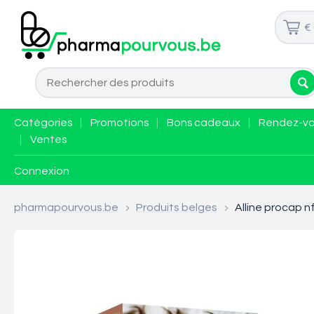
€
Catégories
|
Promotions
|
Bons cadeaux
|
Rendez-v
|
Ventes
Connexion
pharmapourvous.be
>
Produits belges
>
Alline procap n