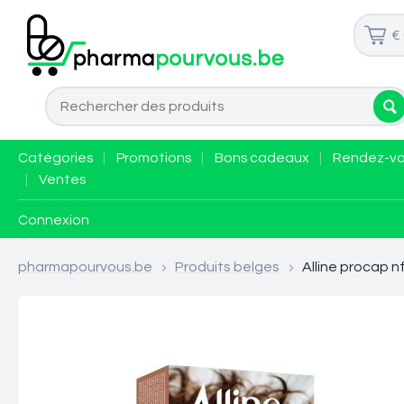
€
Catégories
|
Promotions
|
Bons cadeaux
|
Rendez-v
|
Ventes
Connexion
pharmapourvous.be
>
Produits belges
>
Alline procap n