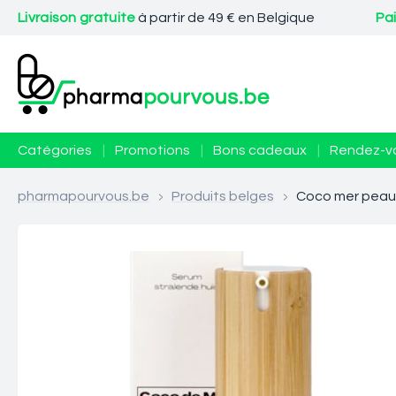
Livraison gratuite
à partir de 49 € en Belgique
Pa
Catégories
|
Promotions
|
Bons cadeaux
|
Rendez-v
pharmapourvous.be
>
Produits belges
>
Coco mer peau