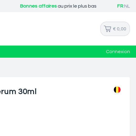
Bonnes affaires
au prix le plus bas
FR
NL
€ 0,00
Connexion
erum 30ml