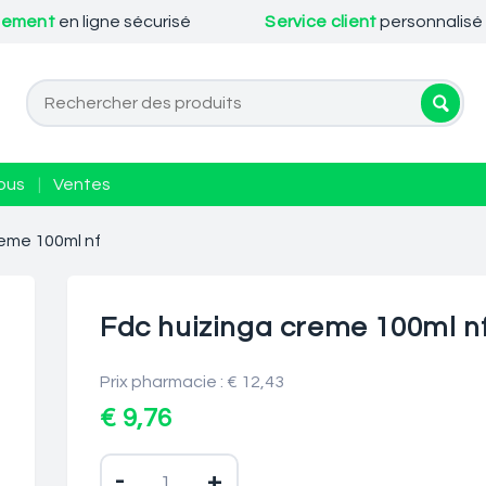
iement
en ligne sécurisé
Service client
personnalisé
ous
|
Ventes
reme 100ml nf
Fdc huizinga creme 100ml n
Prix pharmacie : € 12,43
€ 9,76
-
+