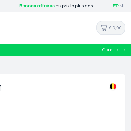
Bonnes affaires
au prix le plus bas
FR
NL
€ 0,00
Connexion
f