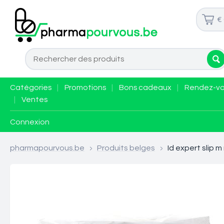
€
Catégories
|
Promotions
|
Bons cadeaux
|
Rendez-v
|
Ventes
Connexion
pharmapourvous.be
>
Produits belges
>
Id expert slip m