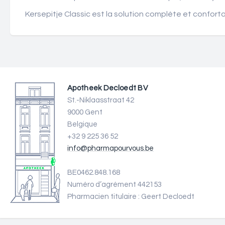
Kersepitje Classic est la solution complète et confort
Apotheek Decloedt BV
St.-Niklaasstraat 42
9000 Gent
Belgique
+32 9 225 36 52
info@pharmapourvous.be
BE0462.848.168
Numéro d’agrément 442153
Pharmacien titulaire : Geert Decloedt