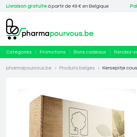
Livraison gratuite
à partir de 49 € en Belgique
Pa
Catégories
|
Promotions
|
Bons cadeaux
|
Rendez-v
pharmapourvous.be
>
Produits belges
>
Kersepitje cou