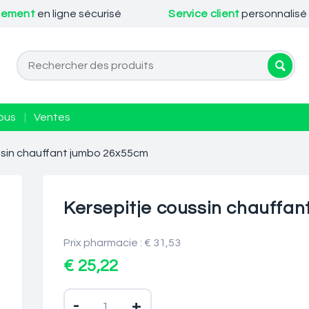
iement
en ligne sécurisé
Service client
personnalisé
ous
|
Ventes
ssin chauffant jumbo 26x55cm
Kersepitje coussin chauffa
Prix pharmacie : € 31,53
€ 25,22
-
+