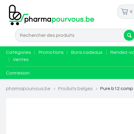
€
Catégories
|
Promotions
|
Bons cadeaux
|
Rendez-v
|
Ventes
Connexion
pharmapourvous.be
>
Produits belges
>
Pure b12 comp 