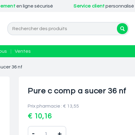
iement
en ligne sécurisé
Service client
personnalisé
ous
|
Ventes
ucer 36 nf
Pure c comp a sucer 36 nf
Prix pharmacie : € 13,55
€ 10,16
-
+