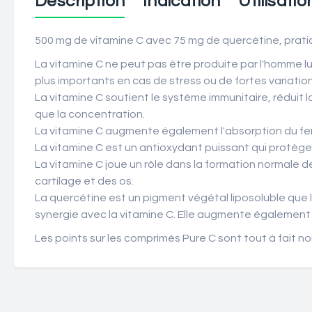
Description
Indication
Utilisatio
500 mg de vitamine C avec 75 mg de quercétine, pratiq
La vitamine C ne peut pas être produite par l'homme lu
plus importants en cas de stress ou de fortes variati
La vitamine C soutient le système immunitaire, réduit
que la concentration.
La vitamine C augmente également l'absorption du fer 
La vitamine C est un antioxydant puissant qui protège l
La vitamine C joue un rôle dans la formation normale 
cartilage et des os.
La quercétine est un pigment végétal liposoluble que l'
synergie avec la vitamine C. Elle augmente également l
Les points sur les comprimés Pure C sont tout à fait n