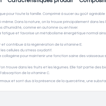
n
Caractéristiques produit
Composit
ue pour toute la famille. Comprimé à sucer au goût agréable
i-même. Dans la nature, on la trouve principalement dans les l
ons d'humidité, comme en automne ou en hiver.
 la fatigue et favorise un métabolisme énergétique normal ain
et contribue à la régénération de la vitamine E.
es cellules du stress oxydatif.
de collagène pour maintenir une fonction saine des vaisseaux 
on trouve dans les fruits et les légumes. Elle fait partie des 
'absorption de la vitamine C.
ormaux et sont dus à la présence de la quercétine, une substa