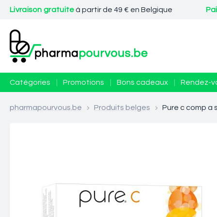
Livraison gratuite
à partir de 49 € en Belgique
Pa
Catégories
|
Promotions
|
Bons cadeaux
|
Rendez-v
pharmapourvous.be
>
Produits belges
>
Pure c comp a s