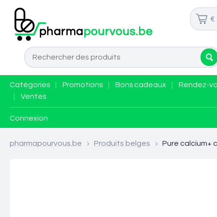
€
Catégories
|
Promotions
|
Bons cadeaux
|
Rendez-v
|
Ventes
Connexion
pharmapourvous.be
>
Produits belges
>
Pure calcium+ 