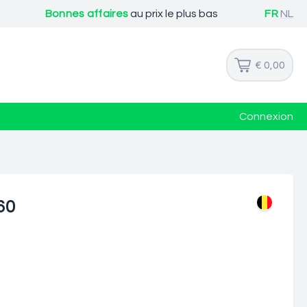
Bonnes affaires
au prix le plus bas
FR
NL
€ 0,00
Connexion
60