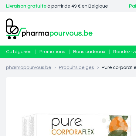
Livraison gratuite
à partir de 49 € en Belgique
Pa
Catégories
|
Promotions
|
Bons cadeaux
|
Rendez-v
pharmapourvous.be
>
Produits belges
>
Pure corporafle