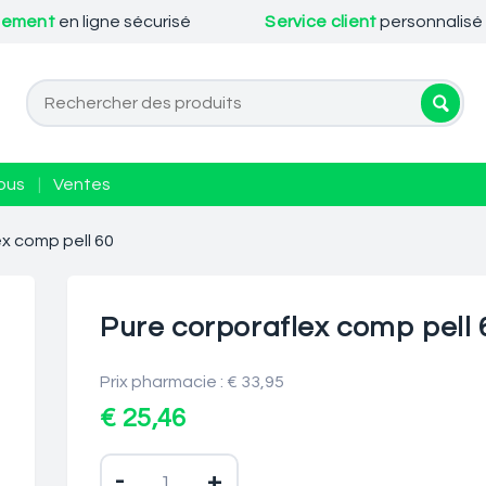
iement
en ligne sécurisé
Service client
personnalisé
ous
|
Ventes
x comp pell 60
Pure corporaflex comp pell 
Prix pharmacie : € 33,95
€ 25,46
-
+