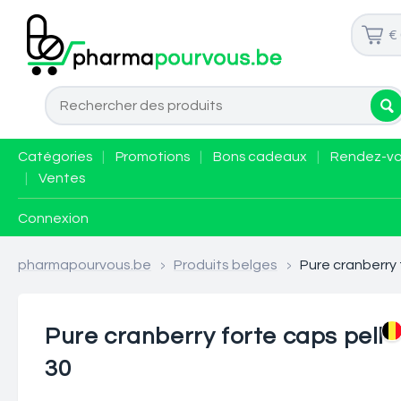
€
Catégories
|
Promotions
|
Bons cadeaux
|
Rendez-v
|
Ventes
Connexion
pharmapourvous.be
>
Produits belges
>
Pure cranberry 
Pure cranberry forte caps pell
30