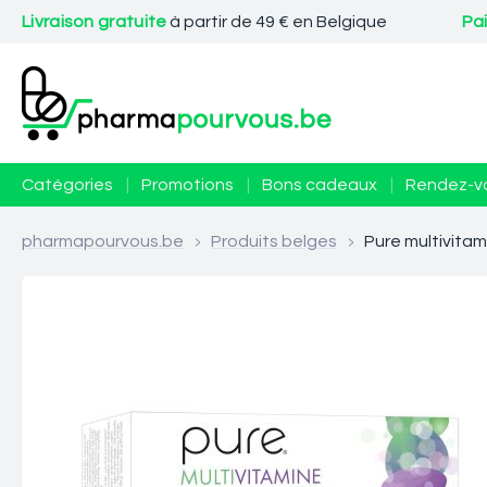
Livraison gratuite
à partir de 49 € en Belgique
Pa
Catégories
|
Promotions
|
Bons cadeaux
|
Rendez-v
pharmapourvous.be
>
Produits belges
>
Pure multivita