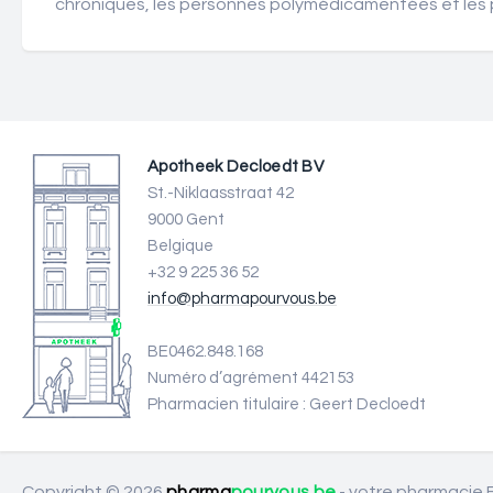
chroniques, les personnes polymédicamentées et les p
Apotheek Decloedt BV
St.-Niklaasstraat 42
9000 Gent
Belgique
+32 9 225 36 52
info@pharmapourvous.be
BE0462.848.168
Numéro d’agrément 442153
Pharmacien titulaire : Geert Decloedt
Copyright © 2026
pharma
pourvous.be
- votre pharmacie B