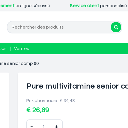
iement
en ligne sécurisé
Service client
personnalisé
ous
|
Ventes
mine senior comp 60
Pure multivitamine senior 
Prix pharmacie : € 34,48
€ 26,89
-
+