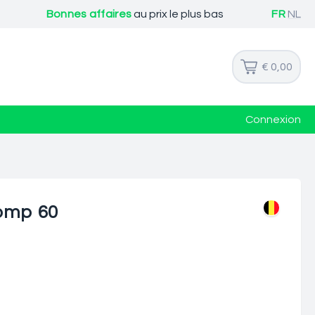
Bonnes affaires
au prix le plus bas
FR
NL
€ 0,00
Connexion
comp 60