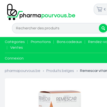
€
Catégories
|
Promotions
|
Bons cadeaux
|
Rendez-v
|
Ventes
Connexion
pharmapourvous.be
>
Produits belges
>
Remescar vitami