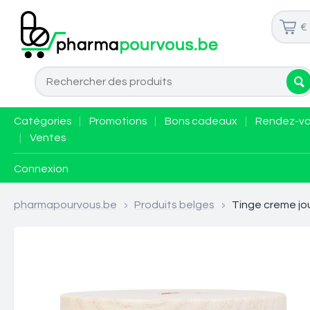
€
Catégories
|
Promotions
|
Bons cadeaux
|
Rendez-v
|
Ventes
Connexion
pharmapourvous.be
>
Produits belges
>
Tinge creme jo