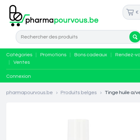
€
Catégories
|
Promotions
|
Bons cadeaux
|
Rendez-v
|
Ventes
Connexion
pharmapourvous.be
>
Produits belges
>
Tinge huile a/