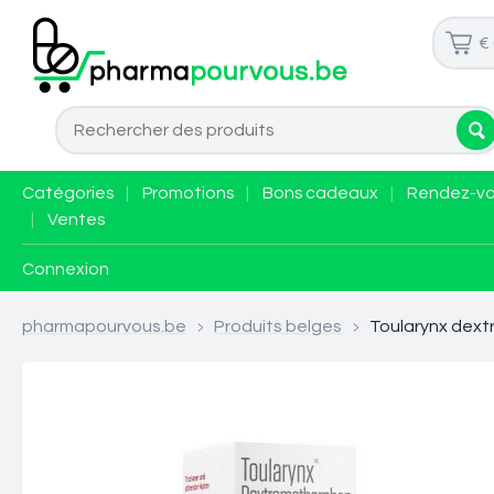
€
Catégories
|
Promotions
|
Bons cadeaux
|
Rendez-v
|
Ventes
Connexion
pharmapourvous.be
>
Produits belges
>
Toularynx dext