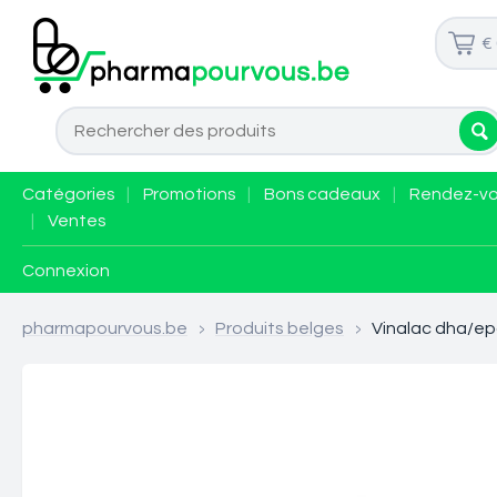
€
Catégories
|
Promotions
|
Bons cadeaux
|
Rendez-v
|
Ventes
Connexion
pharmapourvous.be
>
Produits belges
>
Vinalac dha/ep