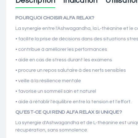
Description
Indication
Utilisatio
POURQUOI CHOISIR ALFA RELAX?
La synergie entre l'Ashwagandha, la L-théanine et le 
• facilite la prise de décisions dans des situations str
• contribue à améliorer les performances
• aide en cas de stress durant les examens
• procure un repos salutaire à des nerfs sensibles
• veille à la résilience mentale
• favorise un sommeil sain et naturel
• aide à rétablir l'équilibre entre la tension et l'effort.
QU'EST-CE QUI REND ALFA RELAX SI UNIQUE?
La synergie d'Ashwagandha et de L-théanine est unique
récupération, sans somnolence.