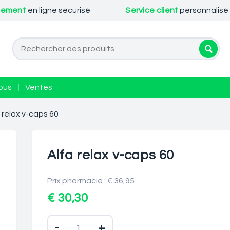
iement
en ligne sécurisé
Service client
personnalisé
ous
|
Ventes
 relax v-caps 60
Alfa relax v-caps 60
Prix pharmacie : € 36,95
€ 30,30
-
+