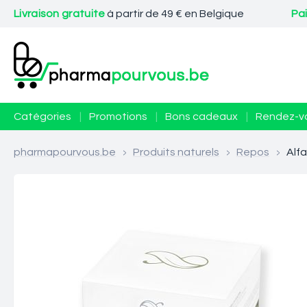
Livraison gratuite
à partir de 49 € en Belgique
Pa
Catégories
|
Promotions
|
Bons cadeaux
|
Rendez-v
pharmapourvous.be
>
Produits naturels
>
Repos
>
Alfa