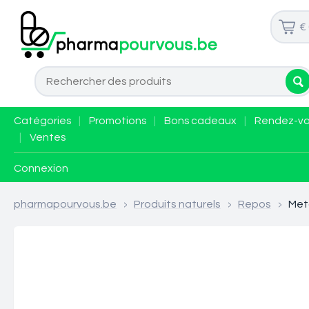
€
Catégories
|
Promotions
|
Bons cadeaux
|
Rendez-v
|
Ventes
Connexion
pharmapourvous.be
>
Produits naturels
>
Repos
>
Met