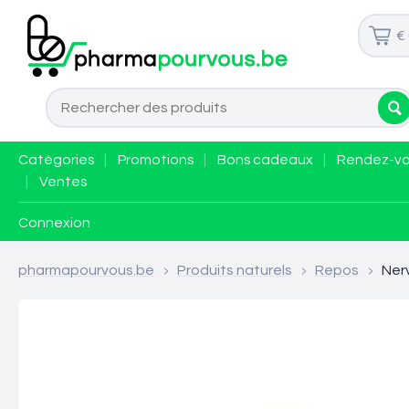
€
Catégories
|
Promotions
|
Bons cadeaux
|
Rendez-v
|
Ventes
Connexion
pharmapourvous.be
>
Produits naturels
>
Repos
>
Ner