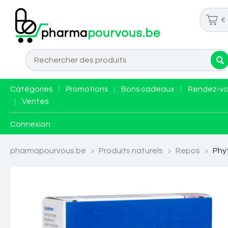
€
Catégories
|
Promotions
|
Bons cadeaux
|
Rendez-v
|
Ventes
Connexion
pharmapourvous.be
>
Produits naturels
>
Repos
>
Phy