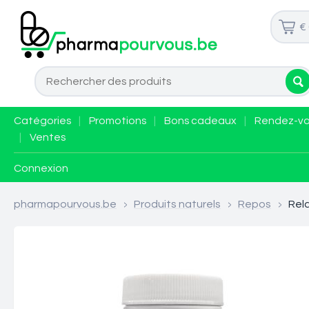
€
Catégories
|
Promotions
|
Bons cadeaux
|
Rendez-v
|
Ventes
Connexion
pharmapourvous.be
>
Produits naturels
>
Repos
>
Rel