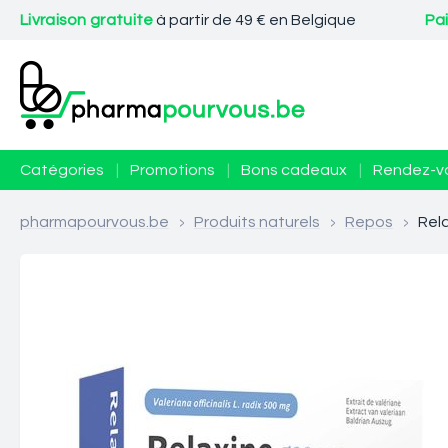
Livraison gratuite
à partir de 49 € en Belgique
Pa
Catégories
|
Promotions
|
Bons cadeaux
|
Rendez-v
pharmapourvous.be
>
Produits naturels
>
Repos
>
Rel