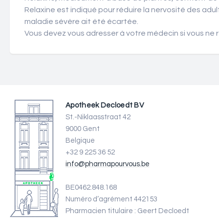
Relaxine est indiqué pour réduire la nervosité des ad
maladie sévère ait été écartée.
Vous devez vous adresser à votre médecin si vous ne 
Apotheek Decloedt BV
St.-Niklaasstraat 42
9000 Gent
Belgique
+32 9 225 36 52
info@pharmapourvous.be
BE0462.848.168
Numéro d’agrément 442153
Pharmacien titulaire : Geert Decloedt