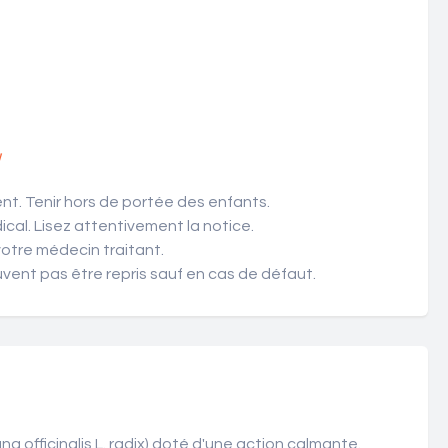
!
t. Tenir hors de portée des enfants.
cal. Lisez attentivement la notice.
votre médecin traitant.
ent pas être repris sauf en cas de défaut.
 officinalis L. radix) doté d'une action calmante.