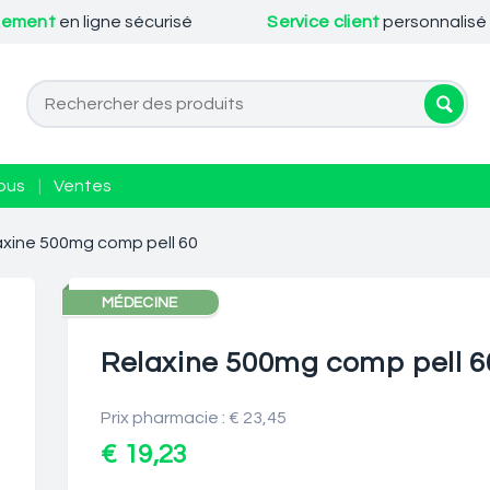
iement
en ligne sécurisé
Service client
personnalisé
ous
|
Ventes
axine 500mg comp pell 60
MÉDECINE
Relaxine 500mg comp pell 6
Prix pharmacie : € 23,45
€ 19,23