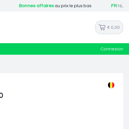
Bonnes affaires
au prix le plus bas
FR
NL
€ 0,00
Connexion
0