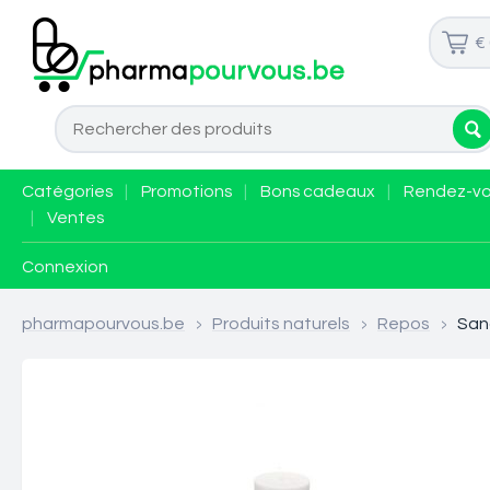
€
Catégories
|
Promotions
|
Bons cadeaux
|
Rendez-v
|
Ventes
Connexion
pharmapourvous.be
>
Produits naturels
>
Repos
>
Sano