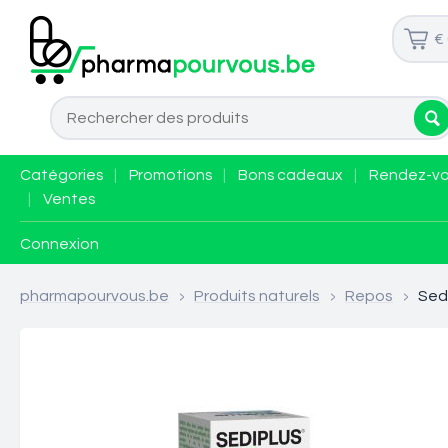
€
Catégories
|
Promotions
|
Bons cadeaux
|
Rendez-v
|
Ventes
Connexion
pharmapourvous.be
>
Produits naturels
>
Repos
>
Sedi