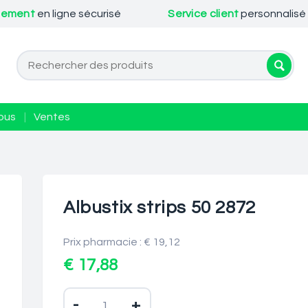
iement
en ligne sécurisé
Service client
personnalisé
ous
|
Ventes
Albustix strips 50 2872
Prix pharmacie : € 19,12
€ 17,88
-
+