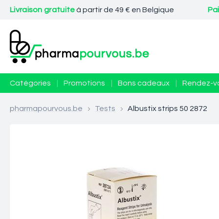
Livraison gratuite
à partir de 49 € en Belgique
Pa
Catégories
|
Promotions
|
Bons cadeaux
|
Rendez-v
pharmapourvous.be
>
Tests
>
Albustix strips 50 2872