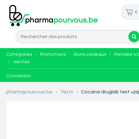
€
Catégories
|
Promotions
|
Bons cadeaux
|
Rendez-v
|
Ventes
Connexion
pharmapourvous.be
>
Tests
>
Cocaine druglab test +p