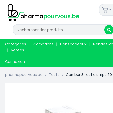
€
Catégories
|
Promotions
|
Bons cadeaux
|
Rendez-v
|
Ventes
Connexion
pharmapourvous.be
>
Tests
>
Combur 3 test e strips 5