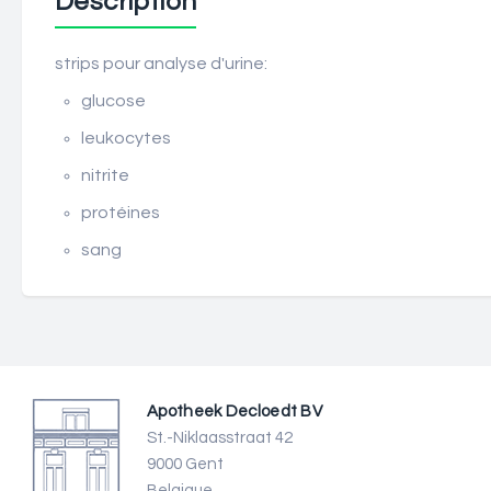
Description
strips pour analyse d'urine:
glucose
leukocytes
nitrite
protéines
sang
Apotheek Decloedt BV
St.-Niklaasstraat 42
9000 Gent
Belgique