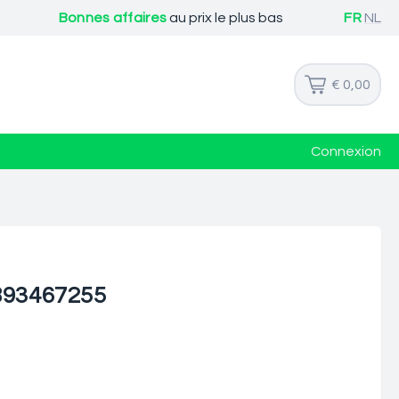
Bonnes affaires
au prix le plus bas
FR
NL
€ 0,00
Connexion
1893467255