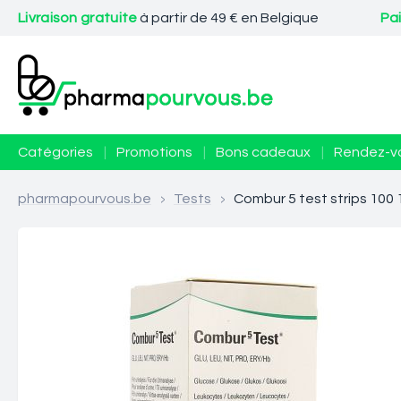
Livraison gratuite
à partir de 49 € en Belgique
Pa
Catégories
|
Promotions
|
Bons cadeaux
|
Rendez-v
pharmapourvous.be
>
Tests
>
Combur 5 test strips 10