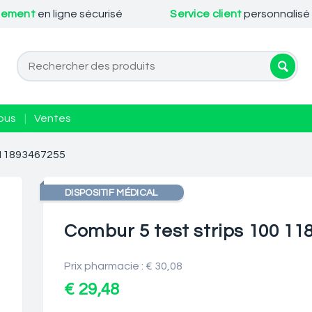
iement
en ligne sécurisé
Service client
personnalisé
ous
|
Ventes
0 11893467255
DISPOSITIF MÉDICAL
Combur 5 test strips 100 1
Prix pharmacie : € 30,08
€ 29,48