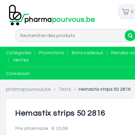
€
Catégories
|
Promotions
|
Bons cadeaux
|
Rendez-v
|
Ventes
Connexion
pharmapourvous.be
>
Tests
>
Hemastix strips 50 2816
Hemastix strips 50 2816
Prix pharmacie : € 33,69