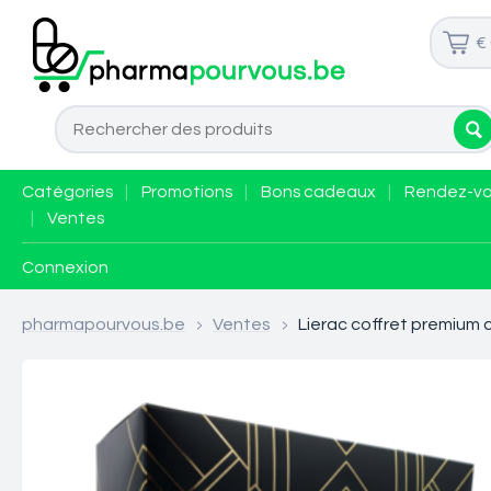
€
Catégories
|
Promotions
|
Bons cadeaux
|
Rendez-v
|
Ventes
Connexion
pharmapourvous.be
>
Ventes
>
Lierac coffret premium 