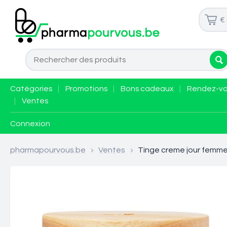
€
Catégories
|
Promotions
|
Bons cadeaux
|
Rendez-v
|
Ventes
Connexion
pharmapourvous.be
>
Ventes
>
Tinge creme jour femme