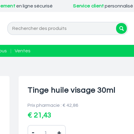
iement
en ligne sécurisé
Service client
personnalisé
ous
|
Ventes
Tinge huile visage 30ml
Prix pharmacie : € 42,86
€ 21,43
-
+