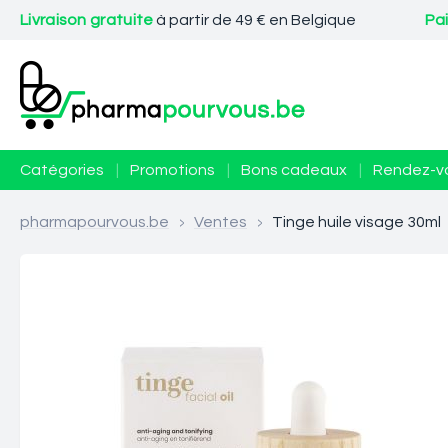
Livraison gratuite
à partir de 49 € en Belgique
Pa
Catégories
|
Promotions
|
Bons cadeaux
|
Rendez-v
pharmapourvous.be
>
Ventes
>
Tinge huile visage 30ml