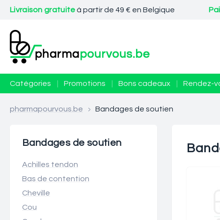
Livraison gratuite
à partir de 49 € en Belgique
Pa
Catégories
|
Promotions
|
Bons cadeaux
|
Rendez-v
pharmapourvous.be
>
Bandages de soutien
Bandages de soutien
Band
Achilles tendon
Bas de contention
Cheville
Cou