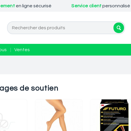
iement
en ligne sécurisé
Service client
personnalisé
ous
|
Ventes
ages de soutien