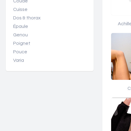
Coude
Cuisse
Dos & thorax
Achil
Épaule
Genou
Poignet
Pouce
Varia
C