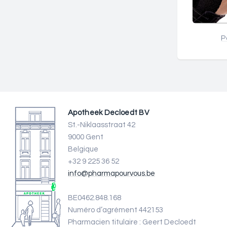
P
Apotheek Decloedt BV
St.-Niklaasstraat 42
9000 Gent
Belgique
+32 9 225 36 52
info@pharmapourvous.be
BE0462.848.168
Numéro d’agrément 442153
Pharmacien titulaire : Geert Decloedt