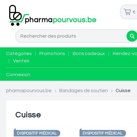
€
Catégories
|
Promotions
|
Bons cadeaux
|
Rendez-v
|
Ventes
Connexion
pharmapourvous.be
>
Bandages de soutien
>
Cuisse
Cuisse
DISPOSITIF MÉDICAL
DISPOSITIF MÉDICAL