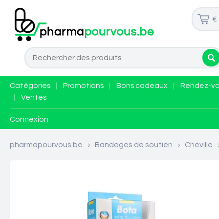
€
Catégories
|
Promotions
|
Bons cadeaux
|
Rendez-v
|
Ventes
Connexion
pharmapourvous.be
>
Bandages de soutien
>
Cheville