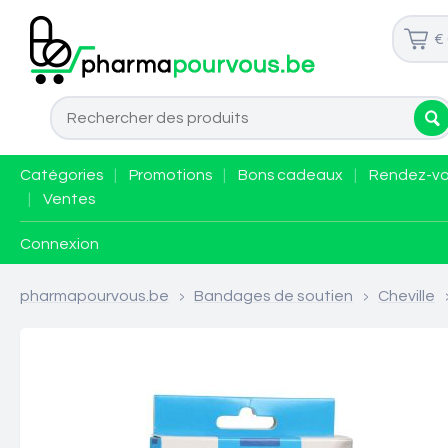
€
Catégories
|
Promotions
|
Bons cadeaux
|
Rendez-v
|
Ventes
Connexion
pharmapourvous.be
>
Bandages de soutien
>
Cheville