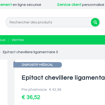
iement
en ligne sécurisé
Service client
personnalisé
ous
|
Ventes
>
Epitact chevillere ligamentaire 5
DISPOSITIF MÉDICAL
Epitact chevillere ligamenta
Prix pharmacie : € 42,96
€ 36,52