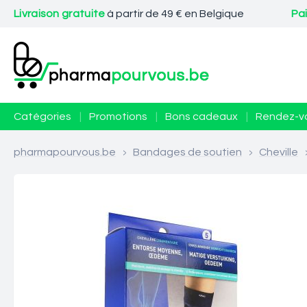
Livraison gratuite
à partir de 49 € en Belgique
Pa
Catégories
|
Promotions
|
Bons cadeaux
|
Rendez-v
pharmapourvous.be
>
Bandages de soutien
>
Cheville