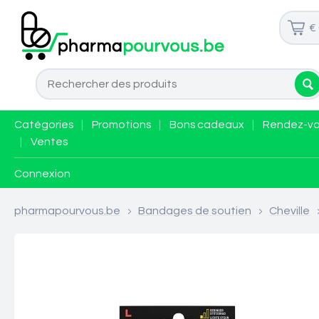
€
Catégories
|
Promotions
|
Bons cadeaux
|
Rendez-v
|
Ventes
Connexion
pharmapourvous.be
>
Bandages de soutien
>
Cheville