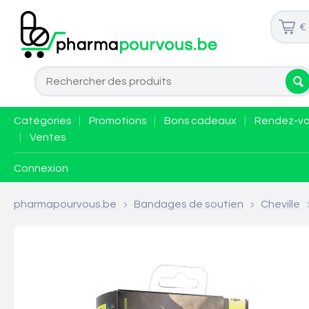
€
Catégories
|
Promotions
|
Bons cadeaux
|
Rendez-v
|
Ventes
Connexion
pharmapourvous.be
>
Bandages de soutien
>
Cheville