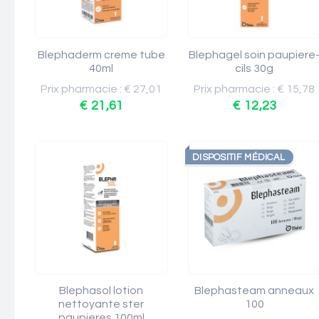
Blephaderm creme tube
Blephagel soin paupiere
40ml
cils 30g
Prix pharmacie : € 27,01
Prix pharmacie : € 15,78
€ 21,61
€ 12,23
DISPOSITIF MÉDICAL
Blephasol lotion
Blephasteam anneaux
nettoyante ster
100
paupieres 100ml