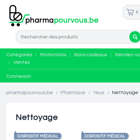
€
Catégories
|
Promotions
|
Bons cadeaux
|
Rendez-v
|
Ventes
Connexion
pharmapourvous.be
>
Pharmacie
>
Yeux
>
Nettoyage
Nettoyage
DISPOSITIF MÉDICAL
DISPOSITIF MÉDICAL