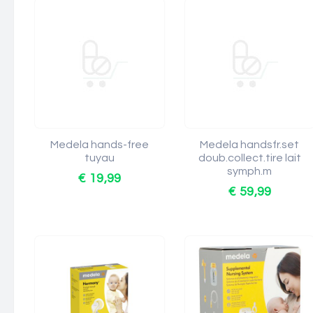
Medela hands-free
Medela handsfr.set
tuyau
doub.collect.tire lait
symph.m
€ 19,99
€ 59,99