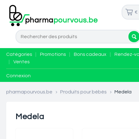
€
Catégories
|
Promotions
|
Bons cadeaux
|
Rendez-v
|
Ventes
Connexion
pharmapourvous.be
>
Produits pour bébés
>
Medela
Medela