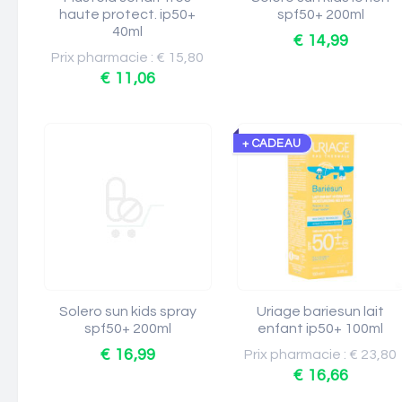
haute protect. ip50+
spf50+ 200ml
40ml
€ 14,99
Prix pharmacie : € 15,80
€ 11,06
+ CADEAU
Solero sun kids spray
Uriage bariesun lait
spf50+ 200ml
enfant ip50+ 100ml
€ 16,99
Prix pharmacie : € 23,80
€ 16,66