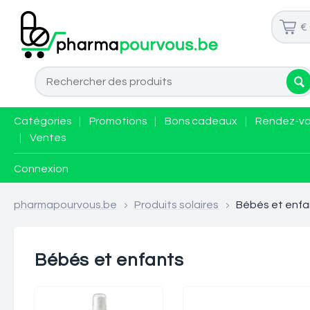
€
Catégories
|
Promotions
|
Bons cadeaux
|
Rendez-v
|
Ventes
Connexion
pharmapourvous.be
>
Produits solaires
>
Bébés et enfa
Bébés et enfants