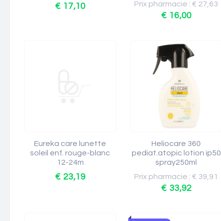
Prix pharmacie : € 27,63
€ 17,10
€ 16,00
Eureka care lunette
Heliocare 360
soleil enf. rouge-blanc
pediat.atopic lotion ip50
12-24m
spray250ml
€ 23,19
Prix pharmacie : € 39,91
€ 33,92