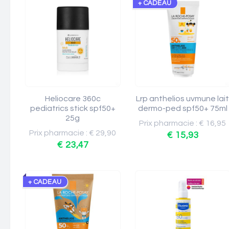
+ CADEAU
Heliocare 360c
Lrp anthelios uvmune lai
pediatrics stick spf50+
dermo-ped spf50+ 75ml
25g
Prix pharmacie : € 16,95
Prix pharmacie : € 29,90
€ 15,93
€ 23,47
+ CADEAU