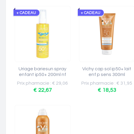
+ CADEAU
+ CADEAU
Uriage bariesun spray
Vichy cap sol ip50+ lait
enfant ip50+ 200ml nf
enf p sens 300ml
Prix pharmacie : € 29,06
Prix pharmacie : € 31,95
€ 22,67
€ 18,53