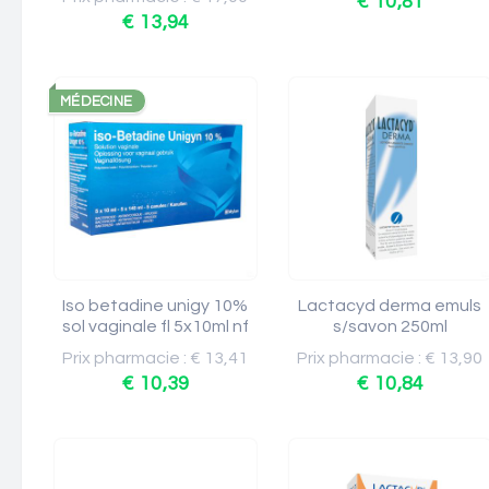
€ 10,81
€ 13,94
MÉDECINE
Iso betadine unigy 10%
Lactacyd derma emuls
sol vaginale fl 5x10ml nf
s/savon 250ml
Prix pharmacie : € 13,41
Prix pharmacie : € 13,90
€ 10,39
€ 10,84