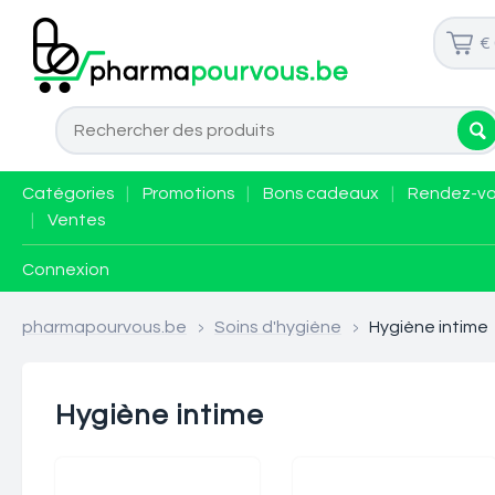
€
Catégories
|
Promotions
|
Bons cadeaux
|
Rendez-v
|
Ventes
Connexion
pharmapourvous.be
>
Soins d'hygiène
>
Hygiène intime
Hygiène intime