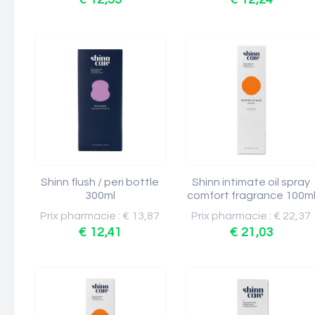
Shinn flush / peri bottle
Shinn intimate oil spray
300ml
comfort fragrance 100m
Prix pharmacie : € 13,87
Prix pharmacie : € 22,37
€ 12,41
€ 21,03