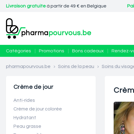
Livraison gratuite
à partir de 49 € en Belgique
Pa
Catégories
|
Promotions
|
Bons cadeaux
|
Rendez-v
pharmapourvous.be
>
Soins de la peau
>
Soins du visag
Crème de jour
Crèm
Anti-rides
Crème de jour colorée
Hydratant
Peau grasse