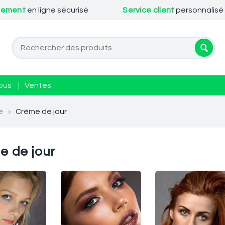
iement
en ligne sécurisé
Service client
personnalisé
ous
|
Ventes
e
>
Crème de jour
e de jour