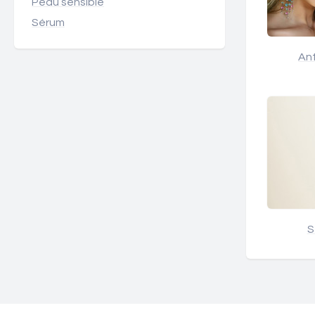
Peau sensible
Sérum
Ant
S